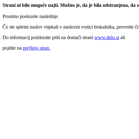
Strani ni bilo mogoče najti. Možno je, da je bila odstranjena, da
Prosimo poskusite naslednje.
Če ste spletni naslov vtipkali v naslovni vrstici brskalnika, preverite č
Do informacij poizkusite priti na domači strani
www.delo.si
ali
pojdite na
prejšnjo stran.